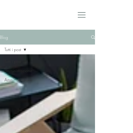
Domus & Condominii
Blog
Tutti i post
Tutti i post
amministrazione
Amministrazione