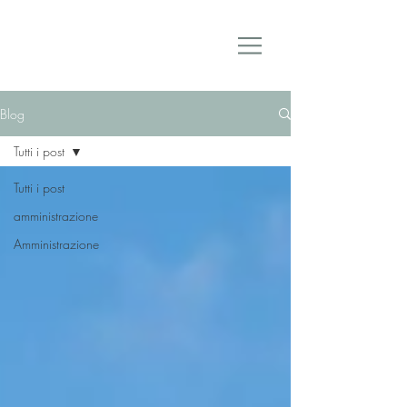
Domus & Condominii
Blog
Tutti i post
Tutti i post
amministrazione
Amministrazione